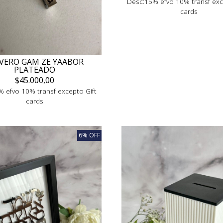
Desc:15% efvo 10% transf exc
cards
VERO GAM ZE YAABOR
PLATEADO
$45.000,00
 efvo 10% transf excepto Gift
cards
6% OFF