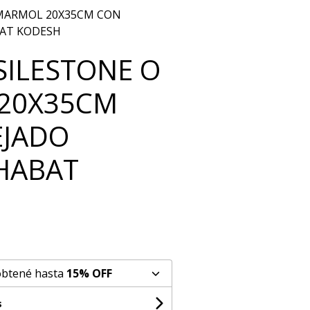
 MARMOL 20X35CM CON
BAT KODESH
SILESTONE O
20X35CM
EJADO
HABAT
obtené hasta
15% OFF
s