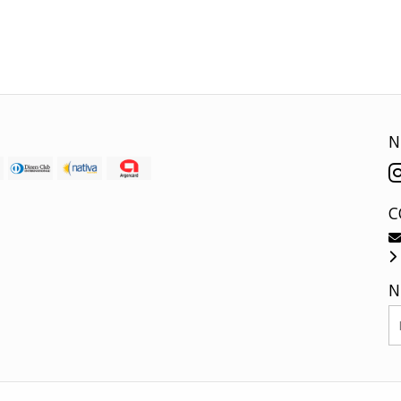
N
C
N