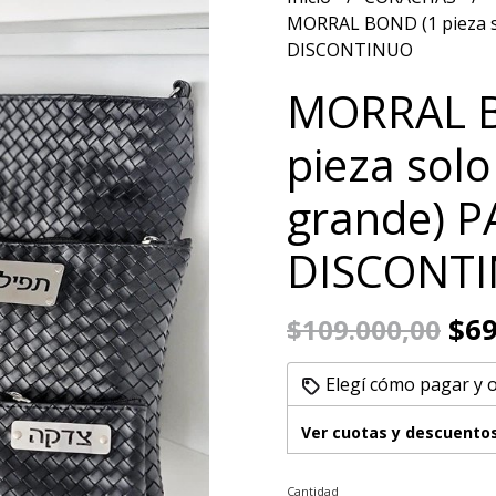
MORRAL BOND (1 pieza s
DISCONTINUO
MORRAL 
pieza solo
grande) P
DISCONT
$69
$109.000,00
Elegí cómo pagar y 
Ver cuotas y descuento
Cantidad