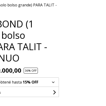
olo bolso grande) PARA TALIT -
BOND (1
 bolso
ARA TALIT -
INUO
.000,00
36
% OFF
obtené hasta
15% OFF
s