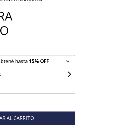
RA
NO
obtené hasta
15% OFF
s
AR AL CARRITO