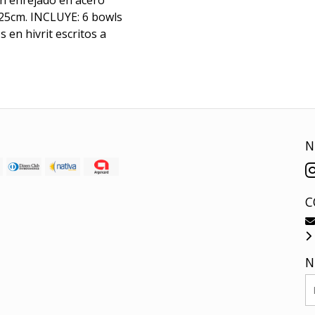
n enrejado en acero
x25cm. INCLUYE: 6 bowls
 en hivrit escritos a
N
C
N