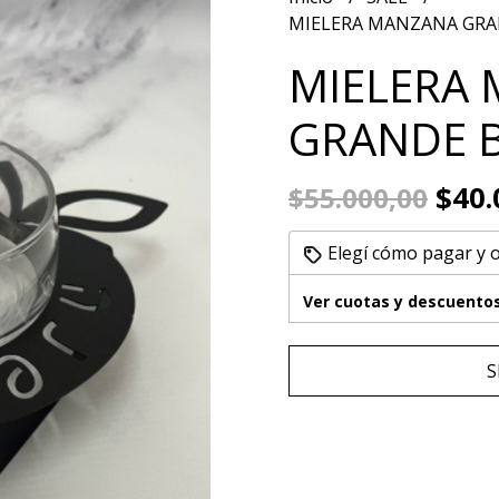
MIELERA MANZANA GRA
MIELERA
GRANDE B
$40.
$55.000,00
Elegí cómo pagar y 
Ver cuotas y descuento
S