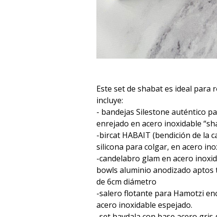
Este set de shabat es ideal para 
incluye:
- bandejas Silestone auténtico pa
enrejado en acero inoxidable “s
-bircat HABAIT (bendición de la 
silicona para colgar, en acero in
-candelabro glam en acero inoxid
bowls aluminio anodizado aptos t
de 6cm diámetro
-salero flotante para Hamotzi en
acero inoxidable espejado.
-set havdala con base acero gris 