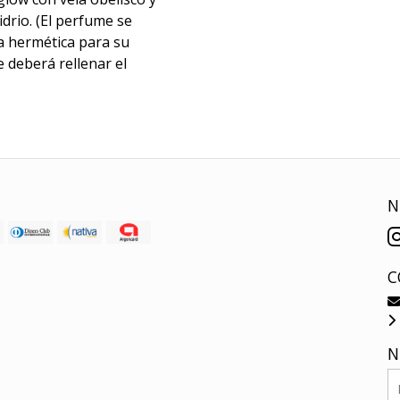
drio. (El perfume se
ca hermética para su
 deberá rellenar el
N
C
N