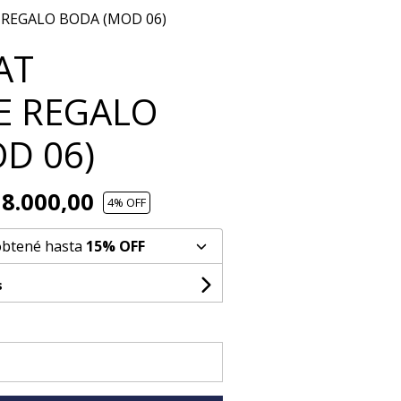
 REGALO BODA (MOD 06)
AT
E REGALO
D 06)
8.000,00
4
% OFF
obtené hasta
15% OFF
s