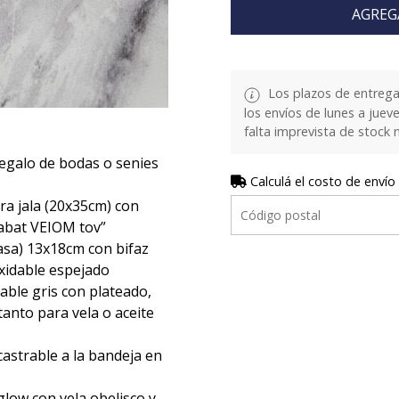
AGREG
Los plazos de entrega
los envíos de lunes a juev
falta imprevista de stock 
regalo de bodas o senies
Calculá el costo de envío
ra jala (20x35cm) con
habat VEIOM tov”
casa) 13x18cm con bifaz
oxidable espejado
able gris con plateado,
anto para vela o aceite
castrable a la bandeja en
glow con vela obelisco y