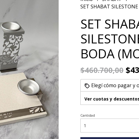
SET SHABAT SILESTONE
SET SHAB
SILESTON
BODA (MO
$43
$460.700,00
Elegí cómo pagar y 
Ver cuotas y descuento
Cantidad